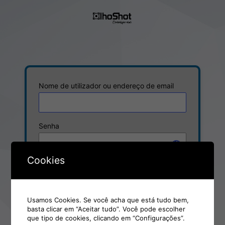
Iniciar
sessão
Nome de utilizador ou endereço de email
Senha
Cookies
Manter sessão
Usamos Cookies. Se você acha que está tudo bem,
basta clicar em “Aceitar tudo”. Você pode escolher
Esqueceu-se da senha?
que tipo de cookies, clicando em “Configurações”.