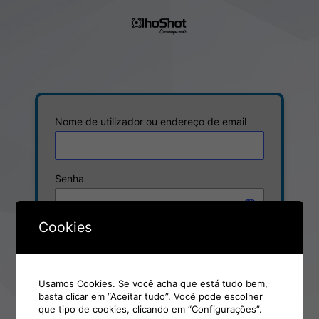
Iniciar
sessão
Nome de utilizador ou endereço de email
Senha
Cookies
Manter sessão
Usamos Cookies. Se você acha que está tudo bem,
basta clicar em “Aceitar tudo”. Você pode escolher
Esqueceu-se da senha?
que tipo de cookies, clicando em “Configurações”.