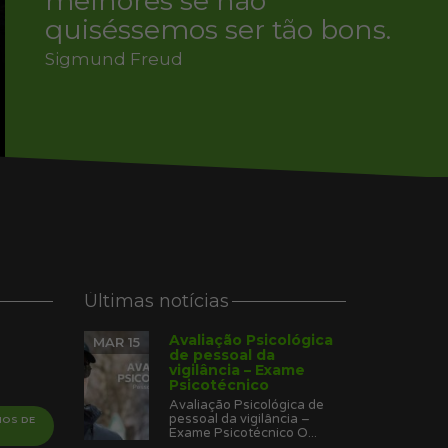
melhores se não
quiséssemos ser tão bons.
Sigmund Freud
Últimas notícias
Avaliação Psicológica
MAR 15
de pessoal da
vigilância – Exame
Psicotécnico
Avaliação Psicológica de
pessoal da vigilância –
IOS DE
Exame Psicotécnico O...