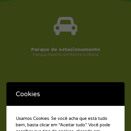
Parque de estacionamento
Parque mesmo em frente à clínica
Cookies
Usamos Cookies. Se você acha que está tudo
Transportes públicos
bem, basta clicar em “Aceitar tudo”. Você pode
Estação da CP de Ovar e Paragem de
Autocarros da região