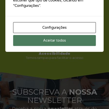
escolher que tipo de cookies, clicando em
“Configurações”.
Configurações
Aceitar todos
Acessibilidade
Temos rampas para facilitar o acesso
SUBSCREVA A
NOSSA
NEWSLETTER
Receba a nossa
newsletter
através do