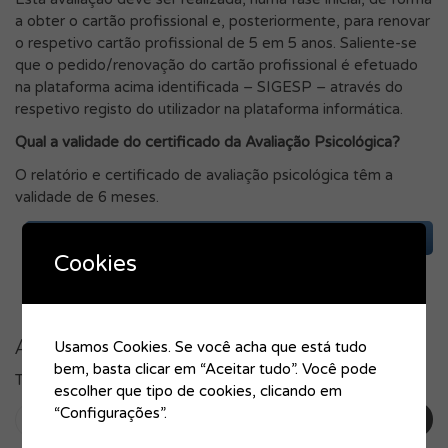
a obter o cartão profissional e, posteriormente, para renovar
o respetivo cartão profissional de 5 em 5 anos. Saliente-se
que o pedido/renovação do cartão profissional é efetuado
na plataforma acima identificada – SIGESP – através do
respetivo registo do utilizador na plataforma informática.
Qual a validade do certificado da Avaliação Psicológica?
O relatório e certificado de avaliação psicológica têm a
validade de 6 meses.
Cookies
Add Comment
Usamos Cookies. Se você acha que está tudo
bem, basta clicar em “Aceitar tudo”. Você pode
Tem de
iniciar a sessão
para publicar um comentário.
escolher que tipo de cookies, clicando em
“Configurações”.