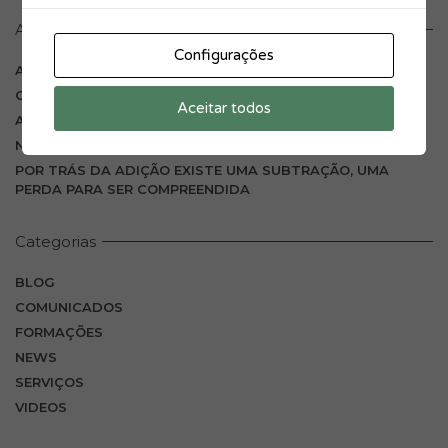
Artigos recentes
Configurações
A RAIVA QUE CONSTROÍ FRONTEIRAS
O CASACO ESQUECIDO
Aceitar todos
A CADEIRA VAZIA
NUNCA CONFIES EM QUEM TE HUMILHA PARA SE EXIBIR
POR TRÁS DA ADIÇÃO EXISTE UMA SUBTRAÇÃO, UMA
PERDA PARA SER COMPREENDIDA
Categorias
BLOG
COMUNICADOS
FORMAÇÕES
NEWS
SERVIÇOS
VIDEOS