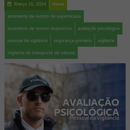
Março 15, 2024
News
assistente de recinto de espetáculos
assistente de recinto desportivo
avaliação psicológica
pessoal da vigilância
segurança-porteiro
vigilante
Vigilante de transporte de valores