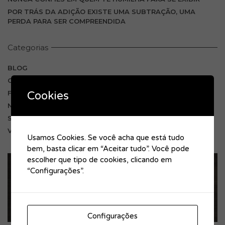
POR TRÁS DA ADIÇÃO EXISTE UMA SUBTRAÇÃO, UMA
PERDA PARA SER COMPREENDIDA
Categorias
BLOG
COMUNICADOS
Cookies
FORMAÇÕES
NEWS
SERVIÇOS
VIDEOS
Usamos Cookies. Se você acha que está tudo
bem, basta clicar em “Aceitar tudo”. Você pode
escolher que tipo de cookies, clicando em
“Configurações”.
Educar com Amor e Disciplina
Artigo de opinião no Ovarnews
Configurações