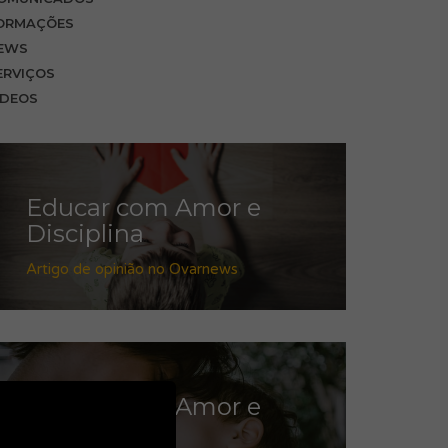
ORMAÇÕES
EWS
ERVIÇOS
IDEOS
Educar com Amor e
Disciplina
Artigo de opinião no Ovarnews
Educar com Amor e
Disciplina II