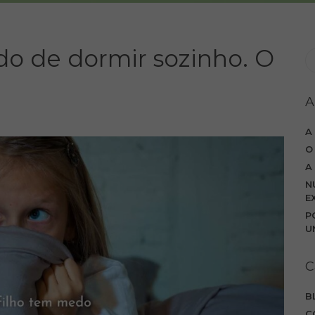
o de dormir sozinho. O
A
A
O
A
N
E
P
U
C
B
C