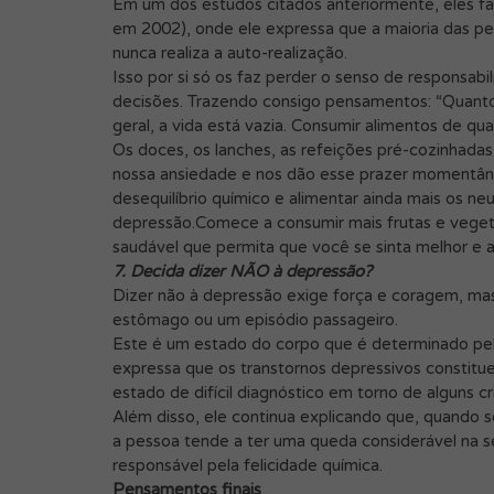
Em um dos estudos citados anteriormente, eles f
em 2002), onde ele expressa que a maioria das p
nunca realiza a auto-realização.
Isso por si só os faz perder o senso de responsabi
decisões. Trazendo consigo pensamentos: “Quanto m
geral, a vida está vazia. Consumir alimentos de qu
Os doces, os lanches, as refeições pré-cozinhadas,
nossa ansiedade e nos dão esse prazer momentâne
desequilíbrio químico e alimentar ainda mais os ne
depressão.Comece a consumir mais frutas e vegetai
saudável que permita que você se sinta melhor e 
7. Decida dizer NÃO à depressão?
Dizer não à depressão exige força e coragem, ma
estômago ou um episódio passageiro.
Este é um estado do corpo que é determinado pelo
expressa que os transtornos depressivos constit
estado de difícil diagnóstico em torno de alguns cr
Além disso, ele continua explicando que, quando s
a pessoa tende a ter uma queda considerável na se
responsável pela felicidade química.
Pensamentos finais