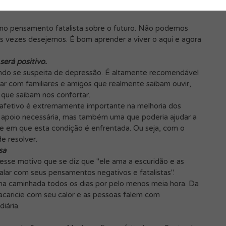
 utilidade de focar sua atenção nos dias de ontem que só
no pensamento fatalista sobre o futuro. Não podemos
s vezes desejemos. É bom aprender a viver o aqui e agora
será positivo.
ando se suspeita de depressão. É altamente recomendável
tar com familiares e amigos que realmente saibam ouvir,
que saibam nos confortar.
 afetivo é extremamente importante na melhoria dos
e apoio necessária, mas também uma que poderia ajudar a
e em que esta condição é enfrentada. Ou seja, com o
de resolver.
sa
esse motivo que se diz que "ele ama a escuridão e as
alar com seus pensamentos negativos e fatalistas".
 uma caminhada todos os dias por pelo menos meia hora. Da
acaricie com seu calor e as pessoas falem com
iária.