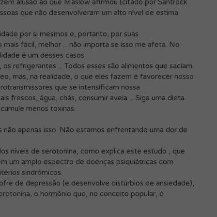
azem alusão ao que Maslow afirmou (citado por Santrock
essoas que não desenvolveram um alto nível de estima
lidade por si mesmos e, portanto, por suas
ais fácil, melhor ... não importa se isso me afeta. No
alidade é um desses casos.
 os refrigerantes ... Todos esses são alimentos que saciam
o, mas, na realidade, o que eles fazem é favorecer nosso
urotransmissores que se intensificam nossa
s frescos, água, chás, consumir aveia ... Siga uma dieta
acumule menos toxinas.
s não apenas isso. Não estamos enfrentando uma dor de
s níveis de serotonina, como explica este estudo , que
uem um amplo espectro de doenças psiquiátricas com
itérios sindrômicos.
ofre de depressão (e desenvolve distúrbios de ansiedade),
rotonina, o hormônio que, no conceito popular, é