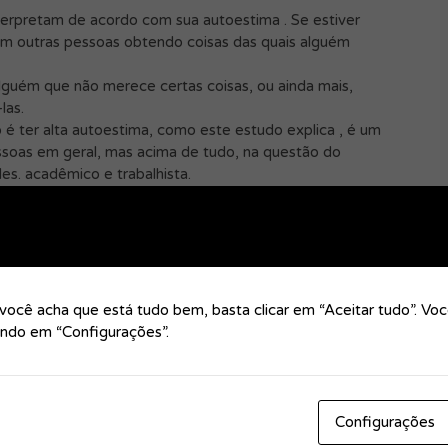
terpretam de acordo com sua autoestima . Se estiver
m outras pessoas obtendo coisas das quais alguém
lguém que não merece certas coisas, ou ainda mais,
las.
é ter alta autoestima, como este estudo explica , é um
essoas em geral, mas acima de tudo, na questão do
es. acadêmico e trabalhista.
pessoa é a consideração que ela tem por si mesma. Este
 de outros estudos que foram chamados vestígio da alma
istência humana.
esenvolve a partir da interação humana, através da qual
outra. O eu evoluí através de pequenas realizações,
ocê acha que está tudo bem, basta clicar em “Aceitar tudo”. Vo
coisas, mas ...
cando em “Configurações”.
ará a vida inteira. Certamente depende de vários fatores,
s racional, fazendo todo o possível para nos ocupar com o
ntrarmos interesse na vida cotidiana, então, eles seriam
Configurações