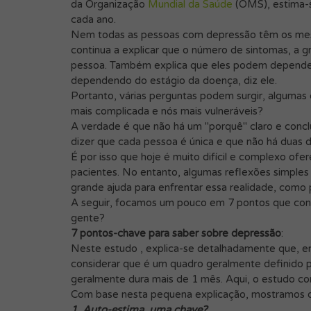
da Organização
Mundial da Saúde
(OMS), estima-
cada ano.
Nem todas as pessoas com depressão têm os mesmo
continua a explicar que o número de sintomas, a g
pessoa. Também explica que eles podem depende
dependendo do estágio da doença, diz ele.
Portanto, várias perguntas podem surgir, algumas
mais complicada e nós mais vulneráveis?
A verdade é que não há um "porquê" claro e conc
dizer que cada pessoa é única e que não há duas d
É por isso que hoje é muito difícil e complexo of
pacientes. No entanto, algumas reflexões simple
grande ajuda para enfrentar essa realidade, como
A seguir, focamos um pouco em 7 pontos que cons
gente?
7 pontos-chave para saber sobre depressão
:
Neste estudo , explica-se detalhadamente que, em
considerar que é um quadro geralmente definido p
geralmente dura mais de 1 mês. Aqui, o estudo con
Com base nesta pequena explicação, mostramos o
1. Auto-estima, uma chave?