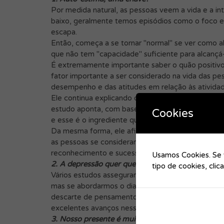
Por medida natural, as pessoas veem a vida e a in
baixo, geralmente temos episódios como o foco e
escapa.
Então, começa a se tornar "normal" se ver como a
que não tem "capacidade" suficiente para alcançá-
É extremamente importante saber o quão positivo 
fator importante a ser considerado na vida das p
desempenho e das atitudes em relação às atividad
Ele continua explicando que a autoestima de uma 
estudo aponta, com base em informações obtidas
Cookies
e esse é o ingrediente que confere dignidade à ex
Da mesma forma, ele afirma que a autoestima se d
as pessoas se consideram importantes uma para a 
reconhecimento e sucesso.
Usamos Cookies. Se v
2. A depressão quer que você acredite em muitas 
tipo de cookies, cli
Vários estudos asseguram que a depressão não dur
mas se abordarmos o dia-a-dia de uma maneira mai
descarte de pensamentos negativos, e também enco
excelentes avanços nessa situação.
3. Nosso presente é muito importante