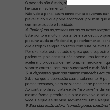
O passado não é mais, não existe, se foi. Qual é a
lhe causam sofrimento ?
Não vale a pena, assim como nunca devemos cair 
prever tudo o que pode acontecer, por mais que à
com intensidade e felicidade.
4. Pedir ajuda às pessoas certas no prazo sempre 
Este ponto é muito importante e até decisivo qu
procurar ajuda profissional e, posteriormente, con
que estejam sempre corretos com suas palavras e 
Por exemplo, este estudo explica que o espectro
pacientes, pois constitui não apenas uma fonte d
acelerar o processo de melhoria, na medida em qu
suporte correto, será mais suportável e mais fácil 
5. A depressão quer nos manter trancados em ca
Sabe-se que a depressão causa isolamento. É por 
janelas fechadas, além do silêncio, onde pode se c
Ao contrário disso, trata-se de "não ouvir" e dar
mesma forma, permita que o ar o envolva, o sol o 
você. Cerque-se de vida, movimento, luz e alegria d
6. Sua depressão adora "comida pouco saudável"