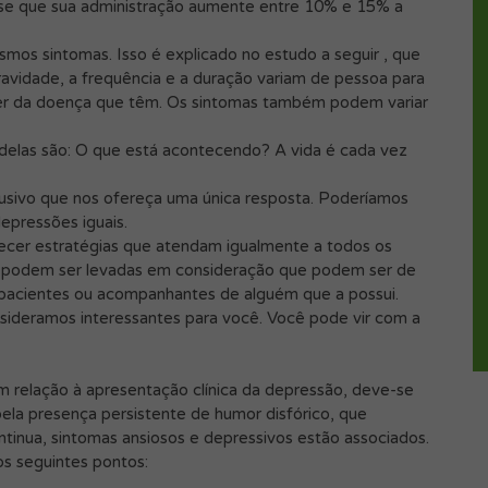
se que sua administração aumente entre 10% e 15% a
s sintomas. Isso é explicado no estudo a seguir , que
ravidade, a frequência e a duração variam de pessoa para
r da doença que têm. Os sintomas também podem variar
 delas são: O que está acontecendo? A vida é cada vez
lusivo que nos ofereça uma única resposta. Poderíamos
epressões iguais.
erecer estratégias que atendam igualmente a todos os
s podem ser levadas em consideração que podem ser de
 pacientes ou acompanhantes de alguém que a possui.
ideramos interessantes para você. Você pode vir com a
 relação à apresentação clínica da depressão, deve-se
ela presença persistente de humor disfórico, que
tinua, sintomas ansiosos e depressivos estão associados.
s seguintes pontos: