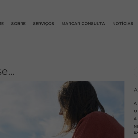
ME
SOBRE
SERVIÇOS
MARCAR CONSULTA
NOTÍCIAS
se…
A
A
O
A
N
E